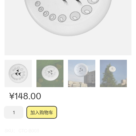
¥
148.00
鲛
加入购物车
人
之
SKU：
CTC-B003
泪