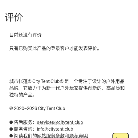
（飞
盘）
评价
数
量
目前还没有评价
只有已购买此产品的登录客户才能发表评价。
城市帐篷® City Tent Club® 是一个专注于设计的户外用品
品牌。它致力于为新一代户外玩家提供创新的、高品质和
独特的产品。
© 2020–2026 City Tent Club
● 售后服务：
services@citytent.club
● 商务咨询：
info@citytent.club
● 阅读我们的
网站服务条款
和
隐私声明