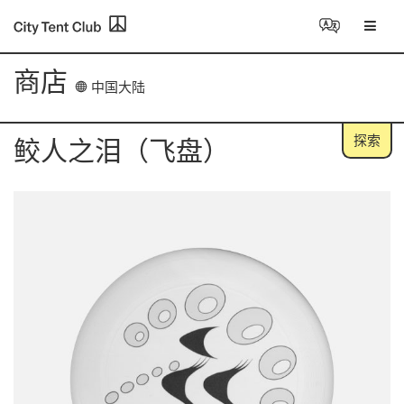
Skip
to
content
商店
探索
鲛人之泪（飞盘）