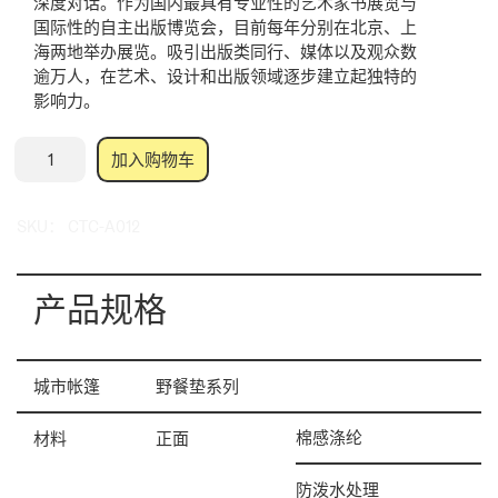
深度对话。作为国内最具有专业性的艺术家书展览与
国际性的自主出版博览会，目前每年分别在北京、上
海两地举办展览。吸引出版类同行、媒体以及观众数
逾万人，在艺术、设计和出版领域逐步建立起独特的
影响力。
abC
加入购物车
艺
术
SKU：
CTC-A012
书
展
数
产品规格
量
城市帐篷
野餐垫系列
棉感涤纶
材料
正面
防泼水处理